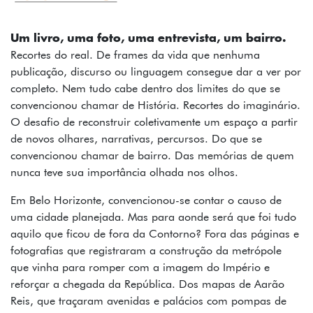
FOTOS
TEXTOS
Um livro, uma foto, uma entrevista, um bairro.
Recortes do real. De frames da vida que nenhuma
PODCAST
publicação, discurso ou linguagem consegue dar a ver por
completo. Nem tudo cabe dentro dos limites do que se
MAPA
convencionou chamar de História. Recortes do imaginário.
O desafio de reconstruir coletivamente um espaço a partir
SOBRE
de novos olhares, narrativas, percursos. Do que se
convencionou chamar de bairro. Das memórias de quem
INSTAGRAM
nunca teve sua importância olhada nos olhos.
CONTATO
Em Belo Horizonte, convencionou-se contar o causo de
uma cidade planejada. Mas para aonde será que foi tudo
FICHA
aquilo que ficou de fora da Contorno? Fora das páginas e
TÉCNICA
fotografias que registraram a construção da metrópole
que vinha para romper com a imagem do Império e
reforçar a chegada da República. Dos mapas de Aarão
Reis, que traçaram avenidas e palácios com pompas de