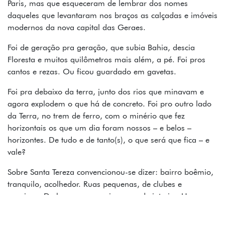
Paris, mas que esqueceram de lembrar dos nomes
daqueles que levantaram nos braços as calçadas e imóveis
modernos da nova capital das Geraes.
Foi de geração pra geração, que subia Bahia, descia
Floresta e muitos quilômetros mais além, a pé. Foi pros
cantos e rezas. Ou ficou guardado em gavetas.
Foi pra debaixo da terra, junto dos rios que minavam e
agora explodem o que há de concreto. Foi pro outro lado
da Terra, no trem de ferro, com o minério que fez
horizontais os que um dia foram nossos – e belos –
horizontes. De tudo e de tanto(s), o que será que fica – e
vale?
Sobre Santa Tereza convencionou-se dizer: bairro boêmio,
tranquilo, acolhedor. Ruas pequenas, de clubes e
esquinas. De bares, carnavais e ares de interior. Um
bairro bem mineiro, que te recebe com café enquanto
matuta revoluções – muitas delas para barrar a