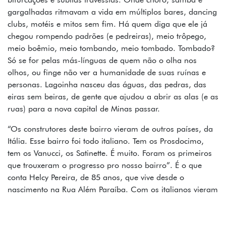
gargalhadas ritmavam a vida em múltiplos bares, dancing
clubs, motéis e mitos sem fim. Há quem diga que ele já
chegou rompendo padrões (e pedreiras), meio trôpego,
meio boêmio, meio tombando, meio tombado. Tombado?
Só se for pelas más-línguas de quem não o olha nos
olhos, ou finge não ver a humanidade de suas ruínas e
personas. Lagoinha nasceu das águas, das pedras, das
eiras sem beiras, de gente que ajudou a abrir as alas (e as
ruas) para a nova capital de Minas passar.
“Os construtores deste bairro vieram de outros países, da
Itália. Esse bairro foi todo italiano. Tem os Prosdocimo,
tem os Vanucci, os Satinette. É muito. Foram os primeiros
que trouxeram o progresso pro nosso bairro”. É o que
conta Helcy Pereira, de 85 anos, que vive desde o
nascimento na Rua Além Paraíba. Com os italianos vieram
também suas tendências arquitetônicas e casarões nos
estilos art déco, neoclássico e eclético foram espalhados
pela região central de Belo Horizonte e também por