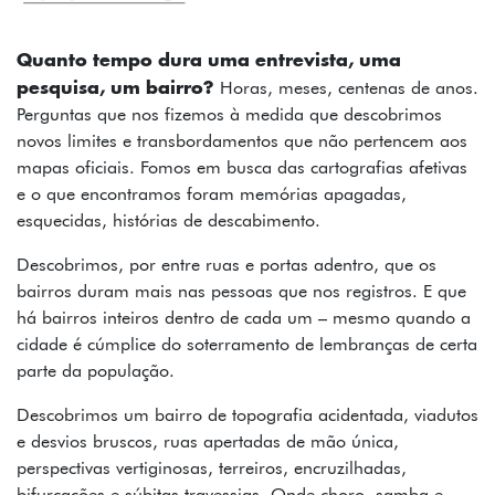
FOTOS
TEXTOS
Quanto tempo dura uma entrevista, uma
pesquisa, um bairro?
Horas, meses, centenas de anos.
PODCAST
Perguntas que nos fizemos à medida que descobrimos
novos limites e transbordamentos que não pertencem aos
MAPA
mapas oficiais. Fomos em busca das cartografias afetivas
e o que encontramos foram memórias apagadas,
SOBRE
esquecidas, histórias de descabimento.
INSTAGRAM
Descobrimos, por entre ruas e portas adentro, que os
bairros duram mais nas pessoas que nos registros. E que
CONTATO
há bairros inteiros dentro de cada um – mesmo quando a
cidade é cúmplice do soterramento de lembranças de certa
FICHA
parte da população.
TÉCNICA
Descobrimos um bairro de topografia acidentada, viadutos
e desvios bruscos, ruas apertadas de mão única,
perspectivas vertiginosas, terreiros, encruzilhadas,
bifurcações e súbitas travessias. Onde choro, samba e