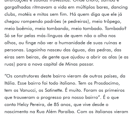
gargalhadas ritmavam a vida em múltiplos bares, dancing
clubs, motéis e mitos sem fim. Há quem diga que ele já
chegou rompendo padrões (e pedreiras), meio trôpego,
meio boêmio, meio tombando, meio tombado. Tombado?
Só se for pelas más-línguas de quem não o olha nos
olhos, ou finge não ver a humanidade de suas ruínas e
personas. Lagoinha nasceu das águas, das pedras, das
eiras sem beiras, de gente que ajudou a abrir as alas (e as
ruas) para a nova capital de Minas passar.
“Os construtores deste bairro vieram de outros países, da
Itália. Esse bairro foi todo italiano. Tem os Prosdocimo,
tem os Vanucci, os Satinette. É muito. Foram os primeiros
que trouxeram o progresso pro nosso bairro”. É o que
conta Helcy Pereira, de 85 anos, que vive desde o
nascimento na Rua Além Paraíba. Com os italianos vieram
também suas tendências arquitetônicas e casarões nos
estilos art déco, neoclássico e eclético foram espalhados
pela região central de Belo Horizonte e também por