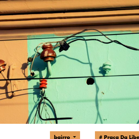
bairro
# Praça Da Li