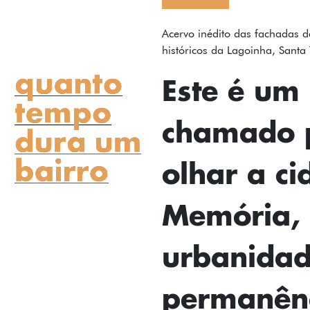
FOTOS
Acervo inédito das fachadas d
históricos da Lagoinha, Santa 
TEXTOS
Este é um
PODCAST
chamado 
MAPA
SOBRE
olhar a ci
INSTAGRAM
Memória,
CONTATO
FICHA TÉCNICA
urbanidad
permanênc