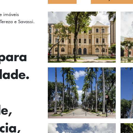
e imóveis
Tereza e Savassi.
para
dade.
e,
ia,