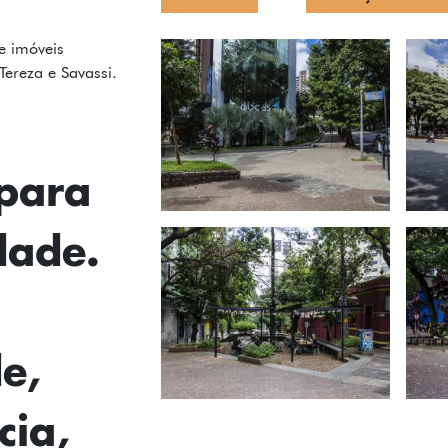
e imóveis
Tereza e Savassi.
para
dade.
e,
ia,