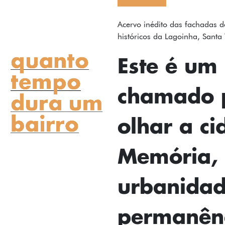
FOTOS
Acervo inédito das fachadas d
históricos da Lagoinha, Santa 
TEXTOS
Este é um
PODCAST
chamado 
MAPA
SOBRE
olhar a ci
INSTAGRAM
Memória,
CONTATO
FICHA TÉCNICA
urbanidad
permanênc