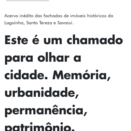
FOTOS
TEXTOS
Acervo inédito das fachadas de imóveis históricos da
Lagoinha, Santa Tereza e Savassi.
PODCAST
Este é um chamado
MAPA
para olhar a
SOBRE
INSTAGRAM
cidade. Memória,
CONTATO
urbanidade,
FICHA
TÉCNICA
permanência,
patrimônio.