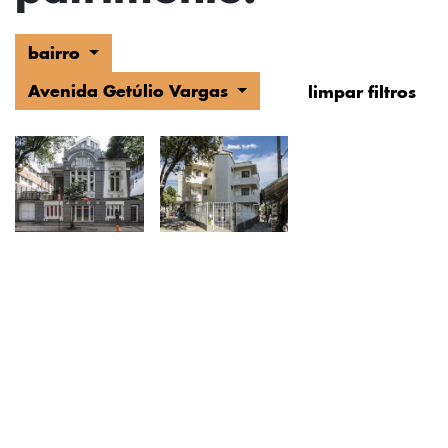
bairro
Avenida Getúlio Vargas
limpar filtros