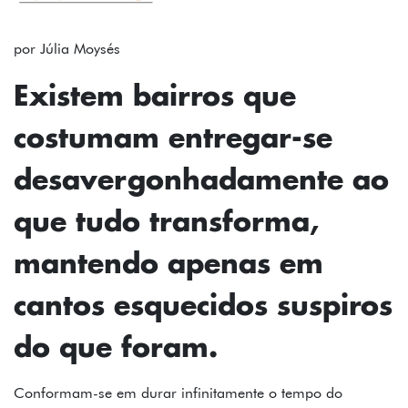
FOTOS
TEXTOS
por Júlia Moysés
PODCAST
Existem bairros que
MAPA
costumam entregar-se
SOBRE
desavergonhadamente ao
INSTAGRAM
que tudo transforma,
CONTATO
mantendo apenas em
FICHA
cantos esquecidos suspiros
TÉCNICA
do que foram.
Conformam-se em durar infinitamente o tempo do