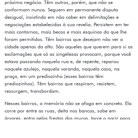
próximo negócio. Têm outros, porém, que não se
conformam nunca. Seguem em permanente disputa
desigual, insistindo em não caber em delimitações e
negociações estabelecidas à sua revelia. Persistem em ter
mais contornos, mais becos e mais esquinas do que lhe
foram permitidos. Têm bairros que desejam não ver a
cidade apenas do alto. São aqueles que querem para si as
exclamações que só as singelezas provocam, porque você
estava passando naquela rua e, de repente, reparou
naquele azulejo, naquela varanda, naquela casa, na
praça, em um prediozinho (esses bairros têm
prediozinhos). Têm bairros que respiram, resistem,
ressurgem, transbordam.
Nesses bairros, a memória não se afoga em concreto. Ela
corre por entre as ruas, deita nos bancos, sobe em
árvores, entra pelas frestas dos muros, torce o nariz para
invencionices, sofre ameaças, leva bordoadas daquelas,
responde atrevida, passa despercebida (imaginem, logo