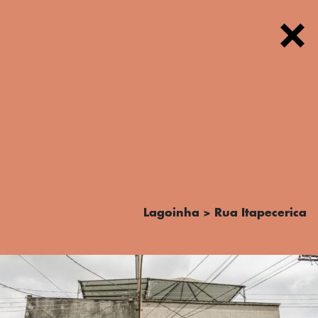
FOTOS
Lagoinha > Rua Itapecerica
TEXTOS
PODCAST
MAPA
SOBRE