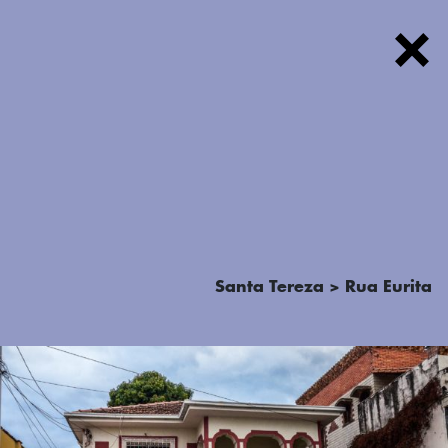
FOTOS
Santa Tereza > Rua Eurita
TEXTOS
PODCAST
MAPA
SOBRE